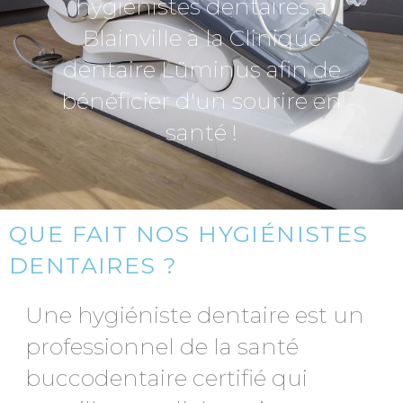
hygiénistes dentaires à
Blainville à la Clinique
dentaire Lüminus afin de
bénéficier d'un sourire en
santé !
QUE FAIT NOS HYGIÉNISTES
DENTAIRES ?
Une hygiéniste dentaire est un
professionnel de la santé
buccodentaire certifié qui