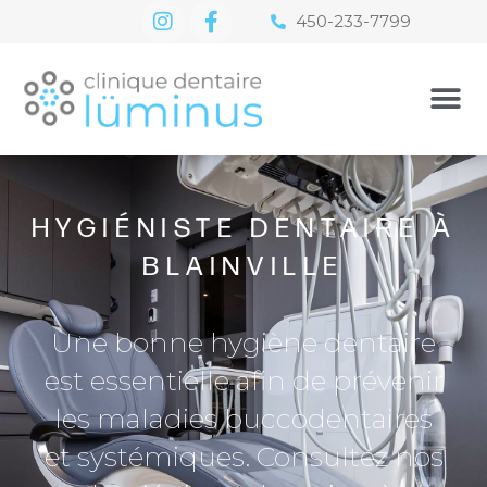
450-233-7799
HYGIÉNISTE DENTAIRE À
BLAINVILLE
Une bonne hygiène dentaire
est essentielle afin de prévenir
les maladies buccodentaires
et systémiques. Consultez nos