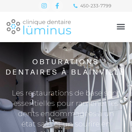
450-233-7799
OBTURATIONS
DENTAIRES À BLAINVILLE
Les restaurations de base sont
essentielles pour ramener les
dents endommagées à un
état sain et un sourire en