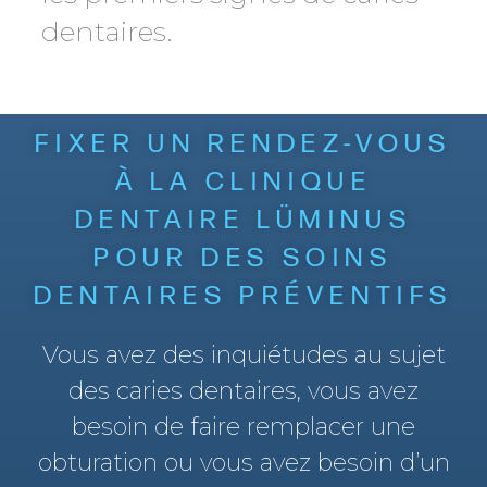
dentaires.
FIXER UN RENDEZ-VOUS
À LA CLINIQUE
DENTAIRE LÜMINUS
POUR DES SOINS
DENTAIRES PRÉVENTIFS
Vous avez des inquiétudes au sujet
des caries dentaires, vous avez
besoin de faire remplacer une
obturation ou vous avez besoin d’un