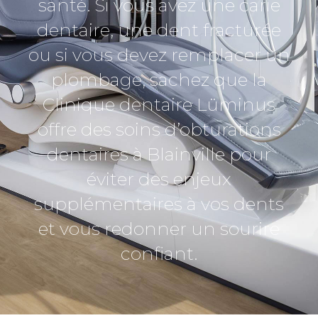
santé. Si vous avez une carie
dentaire, une dent fracturée
ou si vous devez remplacer un
plombage, sachez que la
Clinique dentaire Lüminus
offre des soins d’obturations
dentaires à Blainville pour
éviter des enjeux
supplémentaires à vos dents
et vous redonner un sourire
confiant.