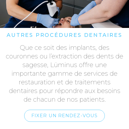
AUTRES PROCÉDURES DENTAIRES
Que ce soit des implants, des
couronnes ou l’extraction des dents de
sagesse, Lüminus offre une
importante gamme de services de
restauration et de traitements
dentaires pour répondre aux besoins
de chacun de nos patients.
FIXER UN RENDEZ-VOUS