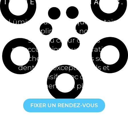
TRAITEMENTS DENTAIRES.
Lüminus, une pratique dentaire
multidisciplinaire où nos patients
sont au cœur de nos
préoccupations ; une pratique
qui cherche à offrir des soins
dentaires exceptionnels et
compréhensifs avec des critères
de traitements les plus élevés.
FIXER UN RENDEZ-VOUS