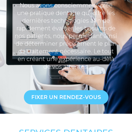
Nous avons consciemment créé
une pratique dentaire qui offre les
dernières technologies afin de
rapidement évaluer les besoins de
nos patients, nous permettant ainsi
de déterminer précisément le plan
de traitement nécessaire. Le tout
en créant une expérience au-delà
de vos attentes.
FIXER UN RENDEZ-VOUS