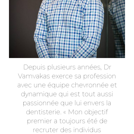
Depuis plusieurs années, Dr
Vamvakas exerce sa profession
avec une équipe chevronnée et
dynamique qui est tout aussi
passionnée que lui envers la
dentisterie. « Mon objectif
premier a toujours été de
recruter des individus